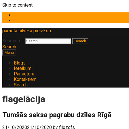
Skip to content
parasta cilvēka pieraksti
Search for:
Search
Menu
Blogs
Ieteikumi
Par autoru
Kontaktiem
Search
flagelācija
Tumšās seksa pagrabu dzīles Rīgā
21/10/2020
21/10/2020
by
filozofs