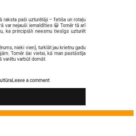
raksta paši uzturētāji – fetiša un rotaļu
rā var nejauši iemaldīties 😀 Tomēr tā arī
, ka principiāli neesmu tiesīgs uzturēt
rums, nieki vien), turklāt jau krietnu gadu
ijām. Tomēr šai vietai, kā man pastāstīja
kā varētu varbūt domāt.
ultūra
Leave a comment