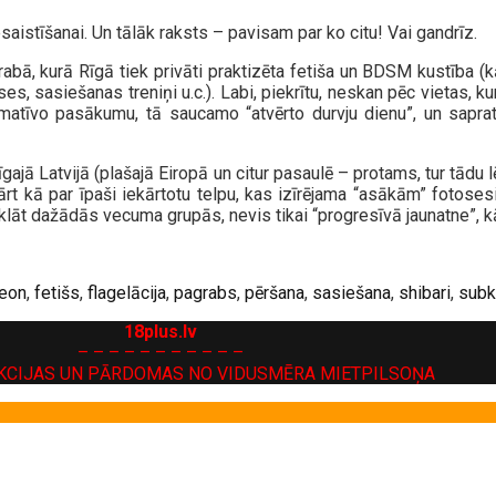
istīšanai. Un tālāk raksts – pavisam par ko citu! Vai gandrīz.
ā, kurā Rīgā tiek privāti praktizēta fetiša un BDSM kustība (kā 
s, sasiešanas treniņi u.c.). Labi, piekrītu, neskan pēc vietas, ku
atīvo pasākumu, tā saucamo “atvērto durvju dienu”, un sapratu
ajā Latvijā (plašajā Eiropā un citur pasaulē – protams, tur tādu lē
okārt kā par īpaši iekārtotu telpu, kas izīrējama “asākām” fotoses
urklāt dažādās vecuma grupās, nevis tikai “progresīvā jaunatne”, 
eon
,
fetišs
,
flagelācija
,
pagrabs
,
pēršana
,
sasiešana
,
shibari
,
subk
18plus.lv
– – – – – – – – – – –
KCIJAS UN PĀRDOMAS NO VIDUSMĒRA MIETPILSOŅA