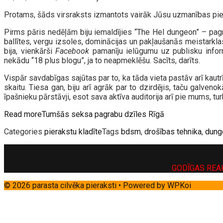
Protams, šāds virsraksts izmantots vairāk Jūsu uzmanības piesa
Pirms pāris nedēļām biju iemaldījies “The Hel dungeon” – pagrab
ballītes, vergu izsoles, dominācijas un pakļaušanās meistarklase
bija, vienkārši
Facebook
pamanīju ielūgumu uz publisku inform
nekādu “18 plus blogu”, ja to neapmeklēšu. Sacīts, darīts.
Vispār savdabīgas sajūtas par to, ka tāda vieta pastāv arī kautrīg
skaitu. Tiesa gan, biju arī agrāk par to dzirdējis, taču galven
īpašnieku pārstāvji, esot sava aktīva auditorija arī pie mums, t
Read more
Tumšās seksa pagrabu dzīles Rīgā
Categories
pierakstu kladīte
Tags
bdsm
,
drošības tehnika
,
dung
GODĪGAS REA
© 2026 parasta cilvēka pieraksti
• Powered by
WPKoi